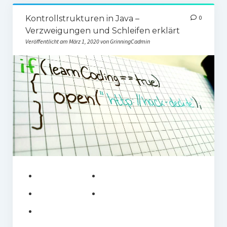
Kryptografie
Kontrollstrukturen in Java –
0
Algorithmus – Eigenschaften und Laufzeit
Verzweigungen und Schleifen erklärt
Veröffentlicht am März 1, 2020 von GrinningCadmin
Sortieralgorithmen im Überblick
Tutorial: Programmierung mit Java
Newsletter
App entwickeln mit React Native – Tutorial
teilen
merken
teilen
teilen
teilen