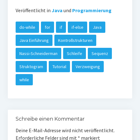
Veröffentlicht in
Java
und
Programmierung
do-while
for
if
if-else
Java
Java Einführung
Kontrollstrukturen
Nassi-Schneiderman
Schleife
Sequenz
Struktogram
Tutorial
Verzweigung
while
Schreibe einen Kommentar
Deine E-Mail-Adresse wird nicht veröffentlicht.
Erforderliche Felder sind mit
*
markiert