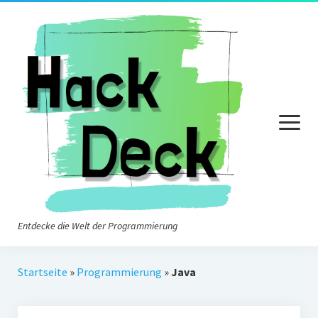
Menü
öffnen
Entdecke die Welt der Programmierung
Startseite
Startseite
»
Programmierung
»
Java
Eine Welt voller Algorithmen