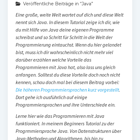
Veröffentliche Beiträge in “Java”
Kryptografie
Eine große, weite Welt wartet auf dich und diese Welt
Algorithmus – Eigenschaften und Laufzeit
nennt sich Java. In diesem Tutorial zeige ich dir, wie
du mit Hilfe von Java deine eigenen Programme
Sortieralgorithmen im Überblick
schreibst und so Schritt für Schritt in die Welt der
Programmierung eintauchst. Wenn du hier gelandet
Tutorial: Programmierung mit Java
bist, muss ich dir wahrscheinlicch nicht mehr viel
Newsletter
darüber erzählen welche Vorteile das
Programmieren mit Java hat, also lass uns gleich
App entwickeln mit React Native – Tutorial
anfangen. Solltest du diese Vorteile doch noch nicht
kennen, schau doch mal bei diesem Beitrag vorbei:
Die höheren Programmiersprachen kurz vorgestellt
.
Dort gehe ich ausführlich auf einige
Programmiersprachen und ihre Unterschiede ein.
Lerne hier wie das Programmieren mit Java
funktioniert. In meinem Beginners Tutorial zu der
Progrmmiersprache Java. Von Datenstrukturen über
Java-Methoden und Algorithmen, bis hin zu