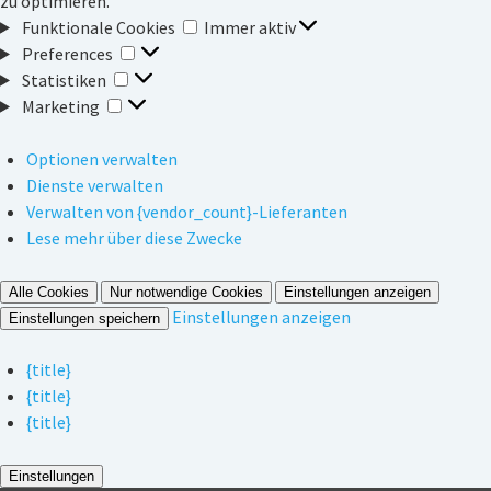
zu optimieren.
Funktionale
Funktionale Cookies
Immer aktiv
Preferences
Cookies
Preferences
Statistiken
Statistiken
Marketing
Marketing
Optionen verwalten
Dienste verwalten
Verwalten von {vendor_count}-Lieferanten
Lese mehr über diese Zwecke
Alle Cookies
Nur notwendige Cookies
Einstellungen anzeigen
Einstellungen anzeigen
Einstellungen speichern
{title}
{title}
{title}
Einstellungen