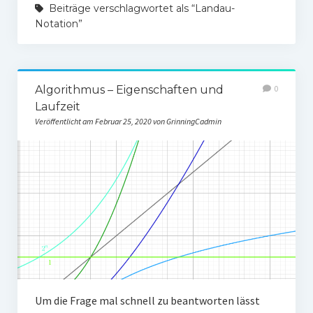
Beiträge verschlagwortet als “Landau-
Kryptografie
Notation”
Algorithmus – Eigenschaften und Laufzeit
Sortieralgorithmen im Überblick
Algorithmus – Eigenschaften und
0
Tutorial: Programmierung mit Java
Laufzeit
Veröffentlicht am Februar 25, 2020 von GrinningCadmin
Newsletter
App entwickeln mit React Native – Tutorial
Um die Frage mal schnell zu beantworten lässt