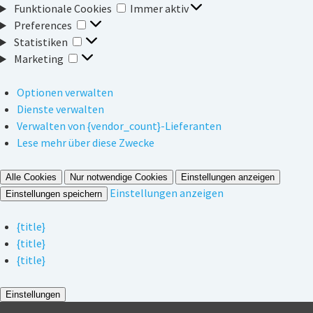
Funktionale
Funktionale Cookies
Immer aktiv
Preferences
Cookies
Preferences
Statistiken
Statistiken
Marketing
Marketing
Optionen verwalten
Dienste verwalten
Verwalten von {vendor_count}-Lieferanten
Lese mehr über diese Zwecke
Alle Cookies
Nur notwendige Cookies
Einstellungen anzeigen
Einstellungen anzeigen
Einstellungen speichern
{title}
{title}
{title}
Einstellungen