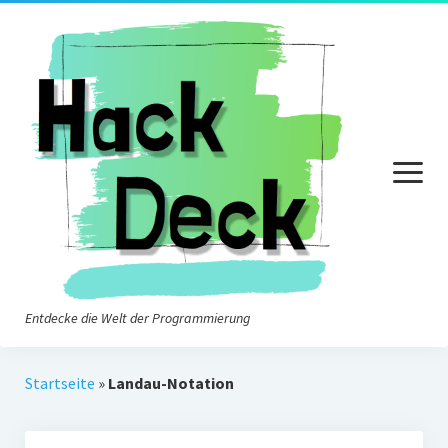
Menü
öffnen
Entdecke die Welt der Programmierung
Startseite
Startseite
»
Landau-Notation
Eine Welt voller Algorithmen